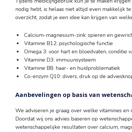
Tijdens medicijngebruik kun je te maken krijgen
nodig hebt, is helaas niet altijd even makkelijk 
overzicht, zodat je een idee kan krijgen van we
Calcium-magnesium-zink
: spieren en gewri
Vitamine B12
: psychologische functie
Omega 3
: voor hart en bloedvaten, conditie 
Vitamine D3
: immuunsysteem
Vitamine B8
: haar- en huidproblematiek
Co-enzym Q10
: divers, druk op de advieskno
Aanbevelingen op basis van wetensch
We adviseren je graag over welke vitamines en m
Doordat wij ons advies baseren op wetenschappel
wetenschappelijke resultaten over calcium, magn