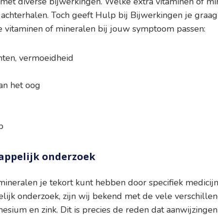
 met diverse bijwerkingen. Welke extra vitaminen of mi
te achterhalen. Toch geeft Hulp bij Bijwerkingen je graa
lke vitaminen of mineralen bij jouw symptoom passen:
chten, vermoeidheid
van het oog
p
appelijk onderzoek
ineralen je tekort kunt hebben door specifiek medicij
ijk onderzoek, zijn wij bekend met de vele verschille
esium en zink. Dit is precies de reden dat aanwijzingen