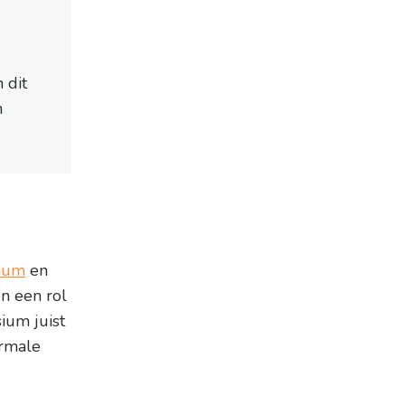
 dit
n
ium
en
n een rol
ium juist
ormale