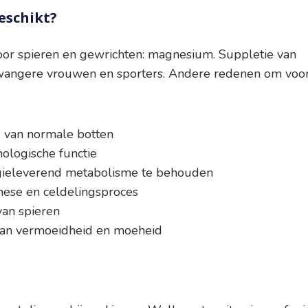
eschikt?
oor spieren en gewrichten: magnesium. Suppletie van
angere vrouwen en sporters. Andere redenen om voo
g van normale botten
ologische functie
gieleverend metabolisme te behouden
hese en celdelingsproces
van spieren
van vermoeidheid en moeheid