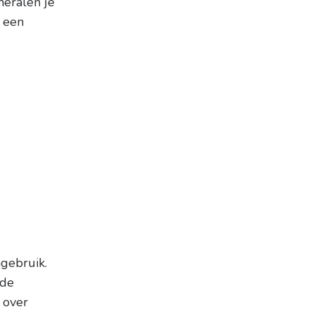
neralen je
g een
ngebruik.
nde
 over