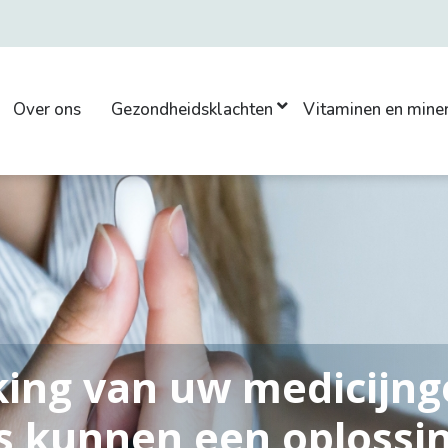
Over ons
Gezondheidsklachten
Vitaminen en mine
king van uw medicijng
s kunnen een oplossin