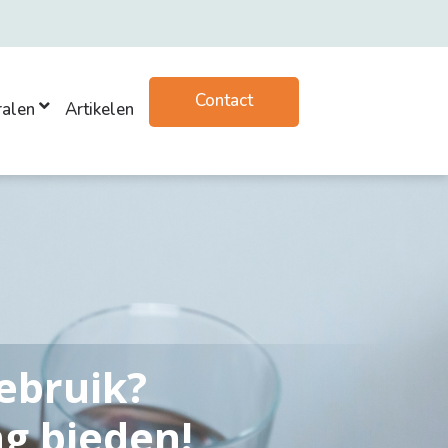
Contact
ralen
Artikelen
ebruik?
g bieden!