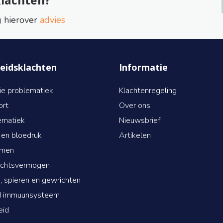
g hierover
advies
eidsklachten
Informatie
ie problematiek
Klachtenregeling
ort
Over ons
ematiek
Nieuwsbrief
 en bloedruk
Artikelen
emen
ichtsvermogen
, spieren en gewrichten
d immuunsysteem
eid