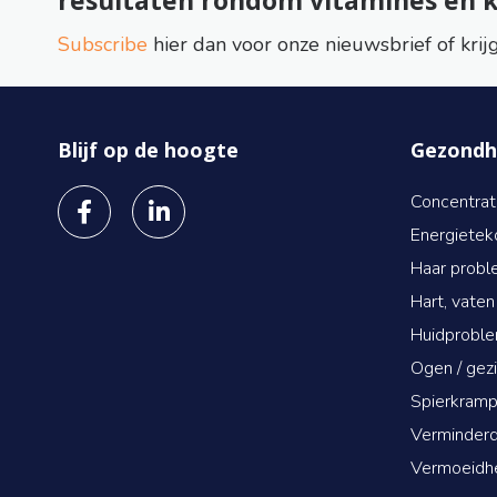
Subscribe
hier dan voor onze nieuwsbrief of krij
Blijf op de hoogte
Gezondh
Concentrat
Energietek
Haar probl
Hart, vaten
Huidprobl
Ogen / gez
Spierkramp
Verminder
Vermoeidh